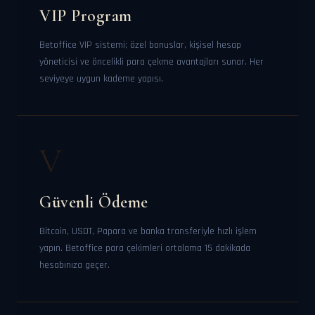
VIP Program
Betoffice VIP sistemi; özel bonuslar, kişisel hesap
yöneticisi ve öncelikli para çekme avantajları sunar. Her
seviyeye uygun kademe yapısı.
V
Güvenli Ödeme
Bitcoin, USDT, Papara ve banka transferiyle hızlı işlem
yapın. Betoffice para çekimleri ortalama 15 dakikada
hesabınıza geçer.