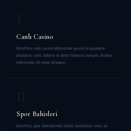
I
Canlı Casino
Betoffice canlı casino bölümünde gerçek krupiyelerle
blackjack, rulet, bakara ve daha fazlasını oynayın. Stüdyo
kalitesinde HD yayın altyapısı.
II
Spor Bahisleri
Betoffice spor bahislerinde futbol, basketbol, tenis ve