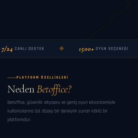
◆
◆
1500+
CANLI DESTEK
OYUN SEÇENEĞI
PLATFORM ÖZELLIKLERI
Neden
Betoffice?
Betoffice, güvenilir altyapısı ve geniş oyun ekosistemiyle
kullanıcılarına üst düzey bir deneyim sunan köklü bir
platformdur.